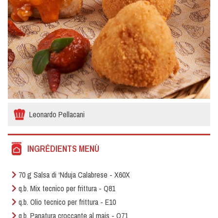
Leonardo Pellacani
INGRÉDIENTS MENÙ
70 g Salsa di ‘Nduja Calabrese - X60X
q.b. Mix tecnico per frittura - Q81
q.b. Olio tecnico per frittura - E10
q.b. Panatura croccante al mais - Q71