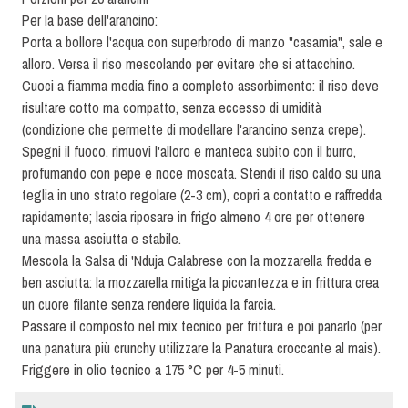
Per la base dell'arancino:
Porta a bollore l'acqua con superbrodo di manzo "casamia", sale e
alloro. Versa il riso mescolando per evitare che si attacchino.
Cuoci a fiamma media fino a completo assorbimento: il riso deve
risultare cotto ma compatto, senza eccesso di umidità
(condizione che permette di modellare l'arancino senza crepe).
Spegni il fuoco, rimuovi l'alloro e manteca subito con il burro,
profumando con pepe e noce moscata. Stendi il riso caldo su una
teglia in uno strato regolare (2-3 cm), copri a contatto e raffredda
rapidamente; lascia riposare in frigo almeno 4 ore per ottenere
una massa asciutta e stabile.
Mescola la Salsa di 'Nduja Calabrese con la mozzarella fredda e
ben asciutta: la mozzarella mitiga la piccantezza e in frittura
crea
un cuore filante senza rendere liquida la farcia.
Passare il composto nel mix tecnico per frittura e poi panarlo (per
una panatura più crunchy utilizzare
la Panatura croccante al mais).
Friggere in olio tecnico a 175 °C per 4-5 minuti.