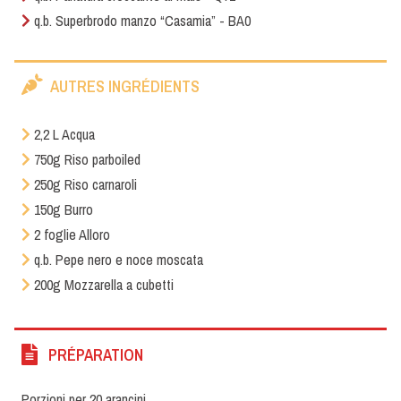
q.b. Superbrodo manzo “Casamia” - BA0
AUTRES INGRÉDIENTS
2,2 L Acqua
750g Riso parboiled
250g Riso carnaroli
150g Burro
2 foglie Alloro
q.b. Pepe nero e noce moscata
200g Mozzarella a cubetti
PRÉPARATION
Porzioni per 20 arancini