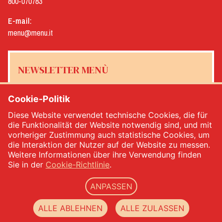
800-070783
E-mail:
menu@menu.it
NEWSLETTER MENÙ
Cookie-Politik
Diese Website verwendet technische Cookies, die für
Ja, ich möchte den Newsletter von Menù erhalten
*
die Funktionalität der Website notwendig sind, und mit
vorheriger Zustimmung auch statistische Cookies, um
die Interaktion der Nutzer auf der Website zu messen.
MELDEN SIE SICH AN
Weitere Informationen über ihre Verwendung finden
Sie in der
Cookie-Richtlinie
.
ANPASSEN
Menù srl - Dal 1932 Produttori Specialità Alimentari - Ust.Ident.Nr.: IT00333120368 - VWV
00333120368 - Gesellschaftskapital 1.000.000,00 -
privacy
-
cookie policy
-
web agency
ALLE ABLEHNEN
ALLE ZULASSEN
Datacode