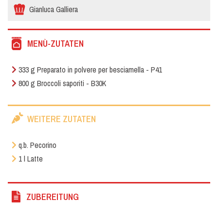
Gianluca Galliera
MENÙ-ZUTATEN
333 g Preparato in polvere per besciamella - P41
800 g Broccoli saporiti - B30K
WEITERE ZUTATEN
q.b. Pecorino
1 l Latte
ZUBEREITUNG