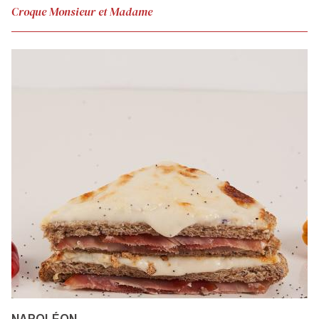
aus
Croque Monsieur et Madame
Modena
Tramezzino
NAPOLÉON