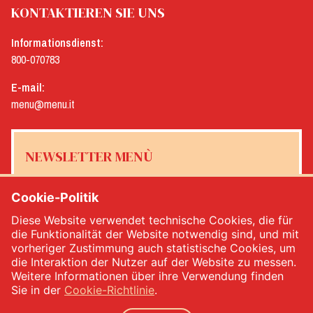
KONTAKTIEREN SIE UNS
Informationsdienst:
800-070783
E-mail:
menu@menu.it
NEWSLETTER MENÙ
Cookie-Politik
Diese Website verwendet technische Cookies, die für
Ja, ich möchte den Newsletter von Menù erhalten
*
die Funktionalität der Website notwendig sind, und mit
vorheriger Zustimmung auch statistische Cookies, um
die Interaktion der Nutzer auf der Website zu messen.
MELDEN SIE SICH AN
Weitere Informationen über ihre Verwendung finden
Sie in der
Cookie-Richtlinie
.