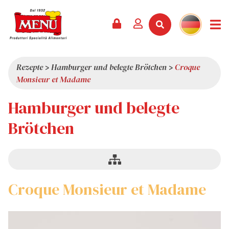
Nach
PRODUKTE +
REZEPTE
MAGAZIN
VERANSTALTUNGEN
NEWS +
FIRMA +
KONTAKT
VIDEOS
Kategorie
KATALOG
NEUHEITEN
ÜBER UNS
Rezepte
>
Hamburger und belegte Brötchen
>
Croque
filtern
Monsieur et Madame
SERVICES
PRÄMIEN
QUALITÄT
Bagel
Hamburger und belegte
PRESSESCHAU
WERTE
Baguette
INTERESSANTES
Brötchen
Bao
SHOWROOM
Bun
ARBEITEN SIE MIT UNS
Belegte
Brötchen
Croque Monsieur et Madame
Croque
Monsieur
et
Madame