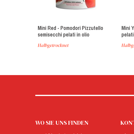
Mini Red - Pomodori Pizzutello
Mini 
semisecchi pelati in olio
pelat
(halbgetrocknete geschälte
gesch
Halbgetrocknet
Halbg
Pizzutello Tomaten)
WO SIE UNS FINDEN
KONT