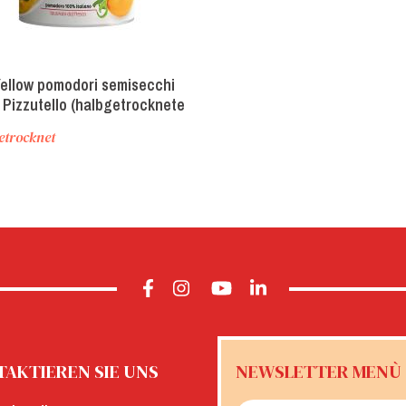
Yellow pomodori semisecchi
i Pizzutello (halbgetrocknete
älte Pizzutello Tomaten)
etrocknet
AKTIEREN SIE UNS
NEWSLETTER MENÙ