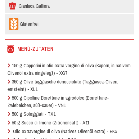
Gianluca Galliera
Glutenfrei
MENÙ-ZUTATEN
150 g Capperini in olio extra vergine di oliva (Kapern, in nativem
Olivenöl extra eingelegt) - XG7
350 g Olive taggiasche denocciolate (Taggiasca-Oliven,
entsteint) - XL1
500 g Cipolline Borettane in agrodolce (Borrettane-
Zwiebelchen, süß-sauer) - VN1
500 g Soleggiati - TX1
50 g Succo di limone (Zitronensaft) - A11
Olio extravergine di oliva (Natives Olivenöl extra) - EK5