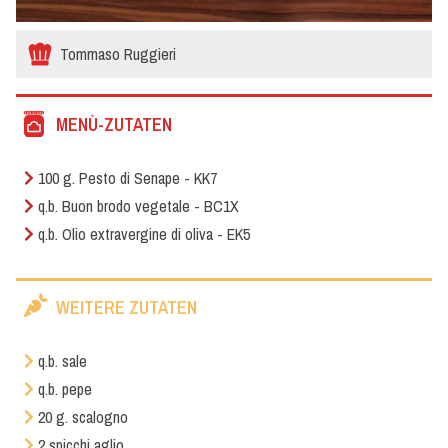
Tommaso Ruggieri
MENÙ-ZUTATEN
100 g. Pesto di Senape - KK7
q.b. Buon brodo vegetale - BC1X
q.b. Olio extravergine di oliva - EK5
WEITERE ZUTATEN
q.b. sale
q.b. pepe
20 g. scalogno
2 spicchi aglio