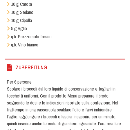
10 g Carota
10 g Sedano
10 g Cipolla
5 g Aglio
q.b. Prezzemolo fresco
q.b. Vino bianco
ZUBEREITUNG
Per 6 persone
Scolare i broccoli dal loro liquido di conservazione e tagliarli in
tocchetti uniformi. Con il prodotto Menù preparare il brodo
seguendo le dosi e le indicazioni riportate sulla confezione. Nel
frattempo in una casseruola scaldare l'olio e farvi imbiondire
l'aglio; aggiungere i broccoli e lasciar insaporire per un minuto,
quindi inserire anche le code di gambero sgusciate. Fare rosolare