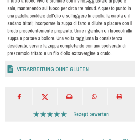
il tutto a fuoco vivo e sfumare con il vino.Aggiustare di pepe e
sale, mantenendo sul fuoco per circa tre minuti. A questo punto in
una padella scaldare dell'olio e soffriggere la cipolla, la carota e il
sedano tritati; incorporare la zuppa di farro e diluire a piacere con il
brodo precedentemente preparato. Unire i gamberi e i broccoli alla
zuppa e portare a bollore. Una volta raggiunta la consistenza
desiderata, servire la zuppa completando con una spolverata di
prezzemolo tritato e un filo d'olio extravergine a crudo.
VERARBEITUNG OHNE GLUTEN
Rezept bewerten