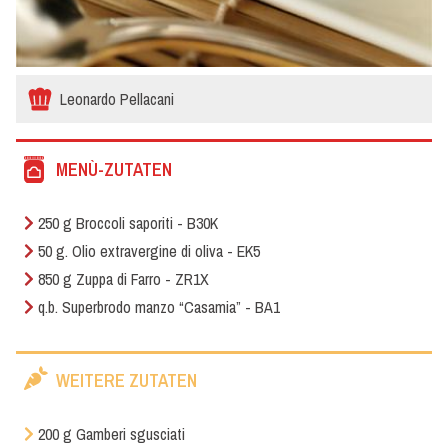
Leonardo Pellacani
MENÙ-ZUTATEN
250 g Broccoli saporiti - B30K
50 g. Olio extravergine di oliva - EK5
850 g Zuppa di Farro - ZR1X
q.b. Superbrodo manzo “Casamia” - BA1
WEITERE ZUTATEN
200 g Gamberi sgusciati