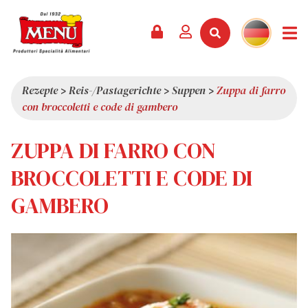
PRODUKTE +
REZEPTE
MAGAZIN
VERANSTALTUNGEN
NEWS +
FIRMA +
KONTAKT
VIDEOS
KATALOG
NEUHEITEN
ÜBER UNS
Rezepte
>
Reis-/Pastagerichte
>
Suppen
>
Zuppa di farro
con broccoletti e code di gambero
SERVICES
PRÄMIEN
QUALITÄT
PRESSESCHAU
WERTE
ZUPPA DI FARRO CON
INTERESSANTES
BROCCOLETTI E CODE DI
SHOWROOM
GAMBERO
ARBEITEN SIE MIT UNS