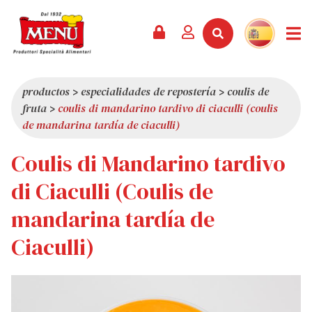
PRODUCTOS +
RECETAS
REVISTA
EVENTOS
NOTICIAS +
EMPRESA +
CONTACTO
VÍDEOS
CATÁLOGO
ÚLTIMAS NOVEDADES
QUIÉNES SOMOS
productos
>
especialidades de repostería
>
coulis de
fruta
>
coulis di mandarino tardivo di ciaculli (coulis
SERVICIOS
PREMIOS
CALIDAD
de mandarina tardía de ciaculli)
RESEÑA DE LA PRENSA
VALORES
Coulis di Mandarino tardivo
CURIOSIDADES
di Ciaculli (Coulis de
SHOWROOM
mandarina tardía de
TRABAJA CON NOSOTROS
Ciaculli)