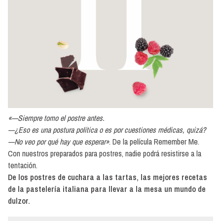
Cremas
frías
Preparados
para
sorbetes
Ciao
Dolcezza
-
Los
Bizcochos
«—Siempre tomo el postre antes.
—¿Eso es una postura política o es por cuestiones médicas, quizá?
Preparados
—No veo por qué hay que esperar»
. De la película Remember Me.
para
postres
Con nuestros preparados para postres, nadie podrá resistirse a la
tentación.
Frutas
De los postres de cuchara a las tartas, las mejores recetas
del
de la pastelería italiana para llevar a la mesa un mundo de
bosque
dulzor.
Coberturas
de