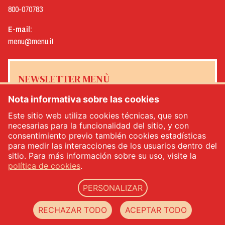
800-070783
E-mail:
menu@menu.it
NEWSLETTER MENÙ
Nota informativa sobre las cookies
Este sitio web utiliza cookies técnicas, que son
necesarias para la funcionalidad del sitio, y con
Sí, me gustaría recibir el boletín de noticias de Menù
*
consentimiento previo también cookies estadísticas
para medir las interacciones de los usuarios dentro del
sitio. Para más información sobre su uso, visite la
INSCRÍBETE
política de cookies
.
PERSONALIZAR
Menù srl - Dal 1932 Produttori Specialità Alimentari - n.° IVA: IT00333120368 - R.E.A.
RECHAZAR TODO
ACEPTAR TODO
00333120368 - Capital social 1.000.000,00 -
privacy
-
cookie policy
-
web agency Datacode