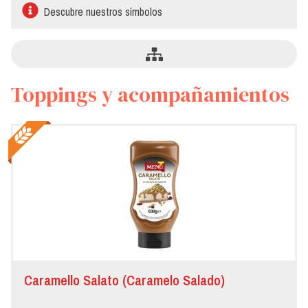
frutas
Descubre nuestros símbolos
del
bosque
Coulis
de
fruta
Toppings y acompañamientos
Toppings
y
acompañamientos
Caramello Salato (Caramelo Salado)