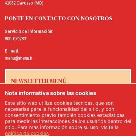
41032 Cavezzo (MO)
PONTE EN CONTACTO CON NOSOTROS
Servicio de información:
800-070783
E-mail:
menu@menu.it
NEWSLETTER MENÙ
Nota informativa sobre las cookies
Este sitio web utiliza cookies técnicas, que son
necesarias para la funcionalidad del sitio, y con
Sí, me gustaría recibir el boletín de noticias de Menù
*
consentimiento previo también cookies estadísticas
para medir las interacciones de los usuarios dentro del
sitio. Para más información sobre su uso, visite la
INSCRÍBETE
política de cookies
.