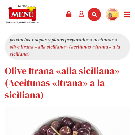
PRODUCTOS +
RECETAS
REVISTA
EVENTOS
NOTICIAS +
EMPRESA +
CONTACTO
VÍDEOS
CATÁLOGO
ÚLTIMAS NOVEDADES
QUIÉNES SOMOS
productos
>
sopas y platos preparados
>
aceitunas
>
olive itrana «alla siciliana» (aceitunas «itrana» a la
SERVICIOS
PREMIOS
CALIDAD
siciliana)
RESEÑA DE LA PRENSA
VALORES
Olive Itrana «alla siciliana»
CURIOSIDADES
(Aceitunas «Itrana» a la
SHOWROOM
siciliana)
TRABAJA CON NOSOTROS