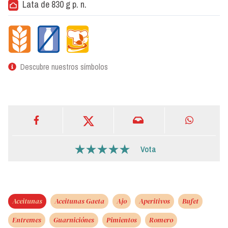
Lata de 830 g p. n.
Descubre nuestros símbolos
Vota
Aceitunas
Aceitunas Gaeta
Ajo
Aperitivos
Bufet
Entremes
Guarniciónes
Pimientos
Romero