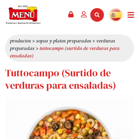
PRODUCTOS +
RECETAS
REVISTA
EVENTOS
NOTICIAS +
EMPRESA +
CONTACTO
VÍDEOS
CATÁLOGO
ÚLTIMAS NOVEDADES
QUIÉNES SOMOS
productos
>
sopas y platos preparados
>
verduras
preparadas
>
tuttocampo (surtido de verduras para
SERVICIOS
PREMIOS
CALIDAD
ensaladas)
RESEÑA DE LA PRENSA
VALORES
Tuttocampo (Surtido de
CURIOSIDADES
verduras para ensaladas)
SHOWROOM
TRABAJA CON NOSOTROS