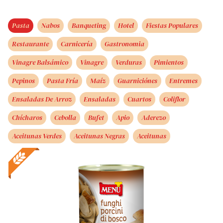
Pasta
Nabos
Banqueting
Hotel
Fiestas Populares
Restaurante
Carnicería
Gastronomia
Vinagre Balsámico
Vinagre
Verduras
Pimientos
Pepinos
Pasta Fría
Maíz
Guarniciónes
Entremes
Ensaladas De Arroz
Ensaladas
Cuartos
Coliflor
Chícharos
Cebolla
Bufet
Apio
Aderezo
Aceitunas Verdes
Aceitunas Negras
Aceitunas