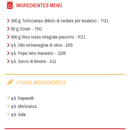
INGREDIENTES MENÙ
300 g Tuttocampo (Misto di verdure per Insalate) - TG1
50 g Dorati - TN1
600 g Riso rosso integrale precotto - RZ1
q.b. Olio extravergine di oliva - EK5
q.b. Pepe nero macinato - 1229
q.b. Succo di limone - A11
OTROS INGREDIENTES
q.b. Rapanelli
q.b. Misticanza
q.b. Sale