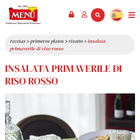
PRODUCTOS +
RECETAS
REVISTA
EVENTOS
NOTICIAS +
EMPRESA +
CONTACTO
VÍDEOS
CATÁLOGO
ÚLTIMAS NOVEDADES
QUIÉNES SOMOS
recetas
>
primeros platos
>
risotto
>
insalata
primaverile di riso rosso
SERVICIOS
PREMIOS
CALIDAD
RESEÑA DE LA PRENSA
VALORES
INSALATA PRIMAVERILE DI
CURIOSIDADES
RISO ROSSO
SHOWROOM
TRABAJA CON NOSOTROS