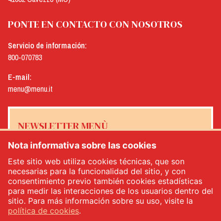
PONTE EN CONTACTO CON NOSOTROS
Servicio de información:
800-070783
E-mail:
menu@menu.it
NEWSLETTER MENÙ
Nota informativa sobre las cookies
Este sitio web utiliza cookies técnicas, que son
necesarias para la funcionalidad del sitio, y con
Sí, me gustaría recibir el boletín de noticias de Menù
*
consentimiento previo también cookies estadísticas
para medir las interacciones de los usuarios dentro del
sitio. Para más información sobre su uso, visite la
INSCRÍBETE
política de cookies
.