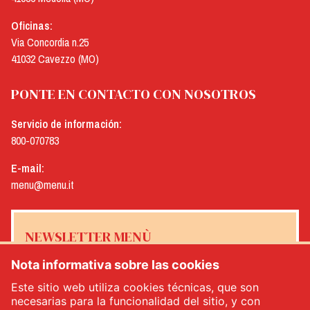
Oficinas:
Via Concordia n.25
41032 Cavezzo (MO)
PONTE EN CONTACTO CON NOSOTROS
Servicio de información:
800-070783
E-mail:
menu@menu.it
NEWSLETTER MENÙ
Nota informativa sobre las cookies
Este sitio web utiliza cookies técnicas, que son
necesarias para la funcionalidad del sitio, y con
Sí, me gustaría recibir el boletín de noticias de Menù
*