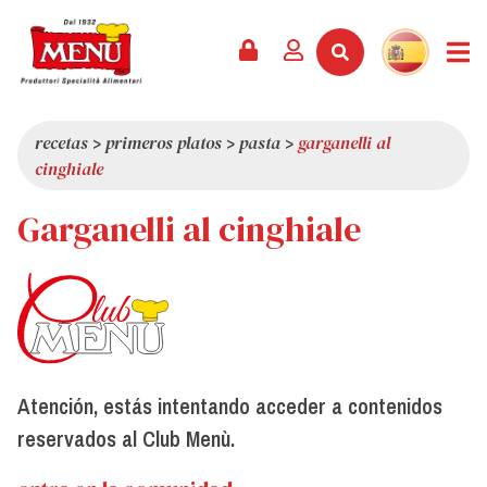
PRODUCTOS +
RECETAS
REVISTA
EVENTOS
NOTICIAS +
EMPRESA +
CONTACTO
VÍDEOS
CATÁLOGO
ÚLTIMAS NOVEDADES
QUIÉNES SOMOS
recetas
>
primeros platos
>
pasta
>
garganelli al
cinghiale
SERVICIOS
PREMIOS
CALIDAD
Garganelli al cinghiale
RESEÑA DE LA PRENSA
VALORES
CURIOSIDADES
SHOWROOM
TRABAJA CON NOSOTROS
Atención, estás intentando acceder a contenidos
reservados al Club Menù.