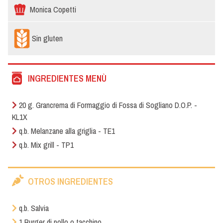
Monica Copetti
Sin gluten
INGREDIENTES MENÙ
20 g. Grancrema di Formaggio di Fossa di Sogliano D.O.P. -
KL1X
q.b. Melanzane alla griglia - TE1
q.b. Mix grill - TP1
OTROS INGREDIENTES
q.b. Salvia
1 Burger di pollo o tacchino