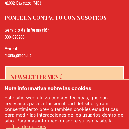
41032 Cavezzo (MO)
PONTE EN CONTACTO CON NOSOTROS
Servicio de información:
800-070783
E-mail:
menu@menu.it
NEWSLETTER MENÙ
Nota informativa sobre las cookies
Este sitio web utiliza cookies técnicas, que son
necesarias para la funcionalidad del sitio, y con
Sí, me gustaría recibir el boletín de noticias de Menù
*
consentimiento previo también cookies estadísticas
para medir las interacciones de los usuarios dentro del
sitio. Para más información sobre su uso, visite la
INSCRÍBETE
política de cookies
.