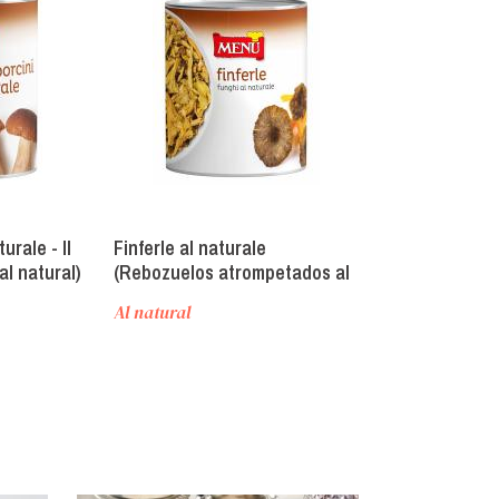
urale - Il
Finferle al naturale
Finferli al nat
al natural)
(Rebozuelos atrompetados al
(Rebozuelos a
natural)
Al natural
Al natural