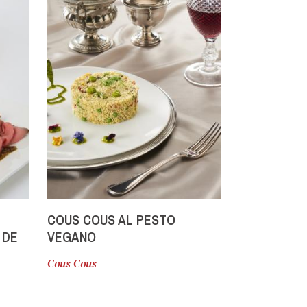
COUS COUS AL PESTO
CROSTINI 
 DE
VEGANO
MIX GRILL,
IX
GRANELLA D
Cous Cous
Antipasti fred