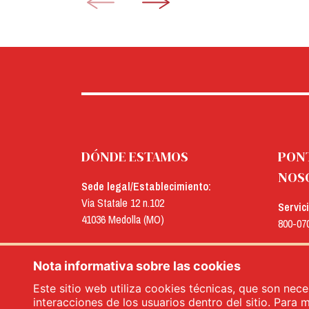
DÓNDE ESTAMOS
PON
NOS
Sede legal/Establecimiento:
Via Statale 12 n.102
Servic
41036 Medolla (MO)
800-07
Oficinas:
E-mail
Via Concordia n.25
Nota informativa sobre las cookies
menu@
41032 Cavezzo (MO)
Este sitio web utiliza cookies técnicas, que son nece
interacciones de los usuarios dentro del sitio. Para 