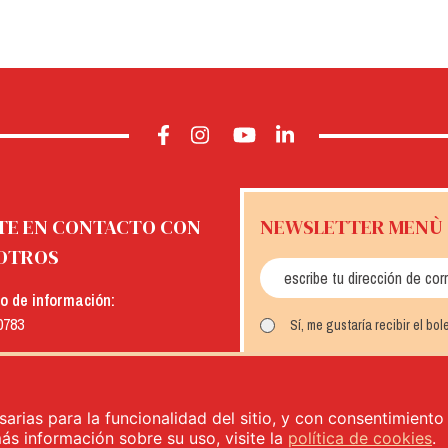
TE EN CONTACTO CON
NEWSLETTER MENÙ
OTROS
io de información:
0783
Sí, me gustaría recibir el bo
:
INSCRÍBETE
menu.it
sarias para la funcionalidad del sitio, y con consentimient
más información sobre su uso, visite la
política de cookies
.