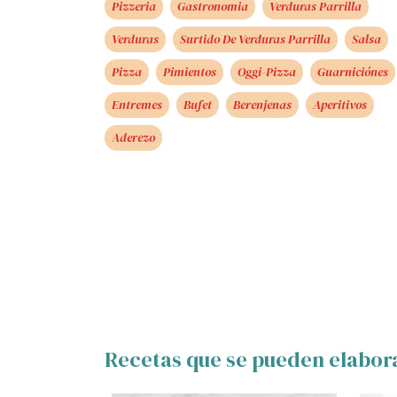
Pizzeria
Gastronomia
Verduras Parrilla
Verduras
Surtido De Verduras Parrilla
Salsa
Pizza
Pimientos
Oggi-Pizza
Guarniciónes
Entremes
Bufet
Berenjenas
Aperitivos
Aderezo
Recetas que se pueden elabor