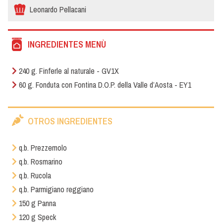
Leonardo Pellacani
INGREDIENTES MENÙ
240 g. Finferle al naturale - GV1X
60 g. Fonduta con Fontina D.O.P. della Valle d’Aosta - EY1
OTROS INGREDIENTES
q.b. Prezzemolo
q.b. Rosmarino
q.b. Rucola
q.b. Parmigiano reggiano
150 g Panna
120 g Speck