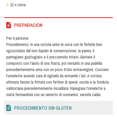
12 n Uova
PREPARACIÓN
Per 6 persone
Procedimento: in una ciotola unire le uova con le finferle ben
sgocciolate dal loro liquido di conservazione, la panna, il
parmigiano grattugiato e il prezzemolo tritato. Battere il
composto con l'aiuto di una frusta, poi versarlo in una padella
precedentemente unta con un poco d'olio extravergine. Cuocere
l'omelette avendo cura di rigirarla da entrambi i lati. A cottura
ultimata farcire la frittata con fettine di speck, rucola e la fonduta
valdostana precedentemente riscaldata. Ripiegare l'omelette a
metà fermandola con un rametto di rosmarino; servirla calda.
PROCEDIMIENTO SIN GLUTEN