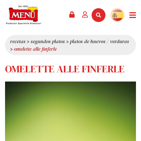
PRODUCTOS +
RECETAS
REVISTA
EVENTOS
NOTICIAS +
EMPRESA +
CONTACTO
VÍDEOS
CATÁLOGO
ÚLTIMAS NOVEDADES
QUIÉNES SOMOS
recetas
>
segundos platos
>
platos de huevos / verduras
>
omelette alle finferle
SERVICIOS
PREMIOS
CALIDAD
RESEÑA DE LA PRENSA
VALORES
OMELETTE ALLE FINFERLE
CURIOSIDADES
SHOWROOM
TRABAJA CON NOSOTROS