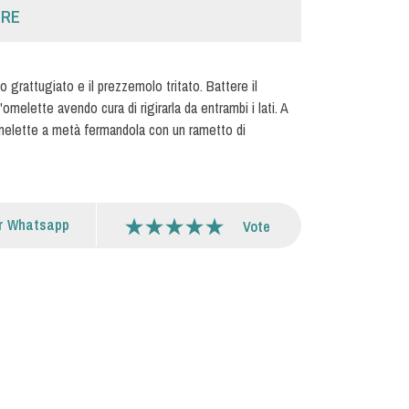
URE
o grattugiato e il prezzemolo tritato. Battere il
melette avendo cura di rigirarla da entrambi i lati. A
l'omelette a metà fermandola con un rametto di
r Whatsapp
Vote