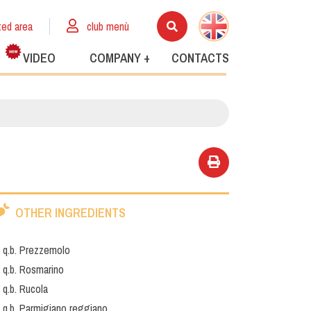
ted area
club menù
VIDEO
COMPANY +
CONTACTS
OTHER INGREDIENTS
q.b. Prezzemolo
q.b. Rosmarino
q.b. Rucola
q.b. Parmigiano reggiano