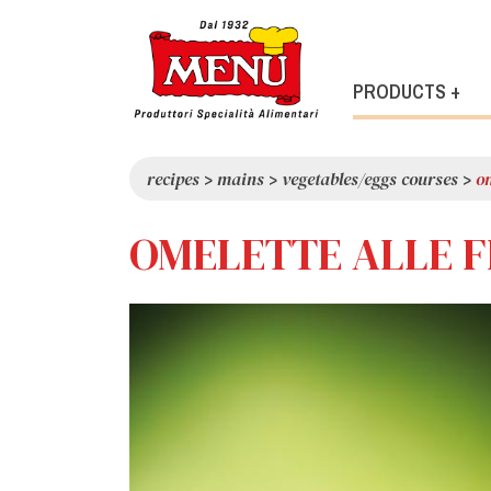
PRODUCTS +
recipes
>
mains
>
vegetables/eggs courses
>
om
OMELETTE ALLE F