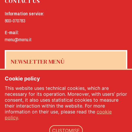
CONTACT US
Information service:
800-070783
E-mail:
menu@menu.it
NEWSLETTER MENÙ
Cookie policy
This website uses technical cookies, which are
Yes, I would like to receive the Menù newsletter
*
necessary for its operation. Moreover, with users’ prior
consent, it also uses statistical cookies to measure
their interaction within the website. For more
SUBSCRIBE
information on their use, please read the
cookie
policy
.
CUSTOMISE