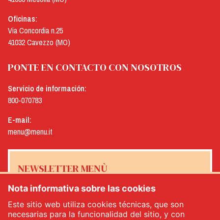
Oficinas:
Via Concordia n.25
41032 Cavezzo (MO)
PONTE EN CONTACTO CON NOSOTROS
Servicio de información:
800-070783
E-mail:
menu@menu.it
NEWSLETTER MENÙ
Nota informativa sobre las cookies
Este sitio web utiliza cookies técnicas, que son
necesarias para la funcionalidad del sitio, y con
Sí, me gustaría recibir el boletín de noticias de Menù
*