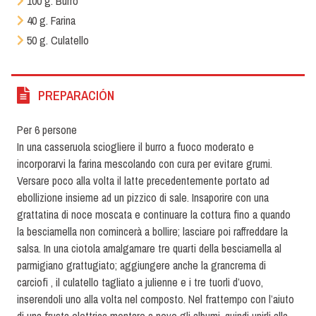
100 g. Burro
40 g. Farina
50 g. Culatello
PREPARACIÓN
Per 6 persone
In una casseruola sciogliere il burro a fuoco moderato e
incorporarvi la farina mescolando con cura per evitare grumi.
Versare poco alla volta il latte precedentemente portato ad
ebollizione insieme ad un pizzico di sale. Insaporire con una
grattatina di noce moscata e continuare la cottura fino a quando
la besciamella non comincerà a bollire; lasciare poi raffreddare la
salsa. In una ciotola amalgamare tre quarti della besciamella al
parmigiano grattugiato; aggiungere anche la grancrema di
carciofi , il culatello tagliato a julienne e i tre tuorli d’uovo,
inserendoli uno alla volta nel composto. Nel frattempo con l’aiuto