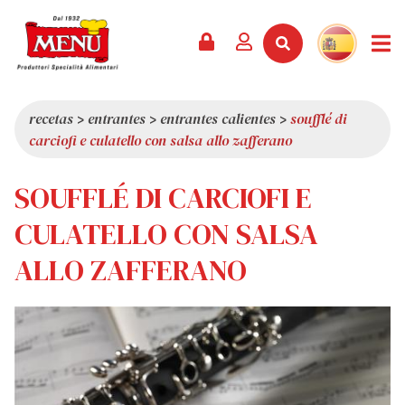
PRODUCTOS +
RECETAS
REVISTA
EVENTOS
NOTICIAS +
EMPRESA +
CONTACTO
VÍDEOS
CATÁLOGO
ÚLTIMAS NOVEDADES
QUIÉNES SOMOS
recetas
>
entrantes
>
entrantes calientes
>
soufflé di
carciofi e culatello con salsa allo zafferano
SERVICIOS
PREMIOS
CALIDAD
RESEÑA DE LA PRENSA
VALORES
SOUFFLÉ DI CARCIOFI E
CURIOSIDADES
CULATELLO CON SALSA
SHOWROOM
ALLO ZAFFERANO
TRABAJA CON NOSOTROS