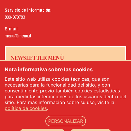
Servicio de información:
800-070783
E-mail:
menu@menu.it
NEWSLETTER MENÙ
Nota informativa sobre las cookies
Este sitio web utiliza cookies técnicas, que son
necesarias para la funcionalidad del sitio, y con
Sí, me gustaría recibir el boletín de noticias de Menù
*
consentimiento previo también cookies estadísticas
para medir las interacciones de los usuarios dentro del
sitio. Para más información sobre su uso, visite la
INSCRÍBETE
política de cookies
.
PERSONALIZAR