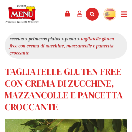
PRODUCTOS +
RECETAS
REVISTA
EVENTOS
NOTICIAS +
EMPRESA +
CONTACTO
VÍDEOS
CATÁLOGO
ÚLTIMAS NOVEDADES
QUIÉNES SOMOS
recetas
>
primeros platos
>
pasta
>
tagliatelle gluten
free con crema di zucchine, mazzancolle e pancetta
SERVICIOS
PREMIOS
CALIDAD
croccante
RESEÑA DE LA PRENSA
VALORES
TAGLIATELLE GLUTEN FREE
CURIOSIDADES
SHOWROOM
CON CREMA DI ZUCCHINE,
TRABAJA CON NOSOTROS
MAZZANCOLLE E PANCETTA
CROCCANTE