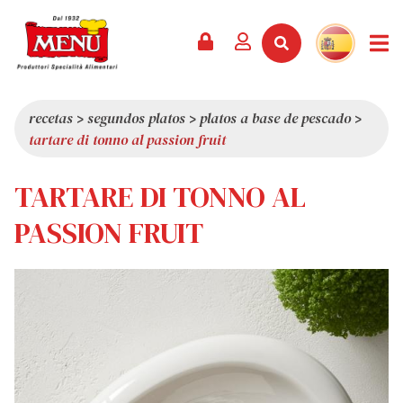
PRODUCTOS +
RECETAS
REVISTA
EVENTOS
NOTICIAS +
EMPRESA +
CONTACTO
VÍDEOS
CATÁLOGO
ÚLTIMAS NOVEDADES
QUIÉNES SOMOS
recetas
>
segundos platos
>
platos a base de pescado
>
tartare di tonno al passion fruit
SERVICIOS
PREMIOS
CALIDAD
RESEÑA DE LA PRENSA
VALORES
TARTARE DI TONNO AL
CURIOSIDADES
PASSION FRUIT
SHOWROOM
TRABAJA CON NOSOTROS