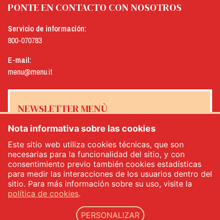
PONTE EN CONTACTO CON NOSOTROS
Servicio de información:
800-070783
E-mail:
menu@menu.it
NEWSLETTER MENÙ
Nota informativa sobre las cookies
Este sitio web utiliza cookies técnicas, que son
necesarias para la funcionalidad del sitio, y con
Sí, me gustaría recibir el boletín de noticias de Menù
*
consentimiento previo también cookies estadísticas
para medir las interacciones de los usuarios dentro del
sitio. Para más información sobre su uso, visite la
INSCRÍBETE
política de cookies
.
PERSONALIZAR