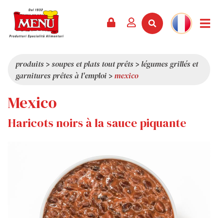
PRODUITS +
RECETTES
MAGAZINE
ÉVÈNEMENTS
NOUVEAUTÉS +
LA SOCIÉTÉ +
CONTACTS
VIDÉOS
CATALOGUE
DERNIÈRES NOUVEAUTÉS
QUI SOMMES-NOUS
produits
>
soupes et plats tout prêts
>
légumes grillés et
garnitures prêtes à l'emploi
>
mexico
SERVICES
PRIX
QUALITÉ
Mexico
REVUE DE PRESSE
VALEURS
CURIOSITÉS
Haricots noirs à la sauce piquante
SHOWROOM
TRAVAILLEZ AVEC NOUS