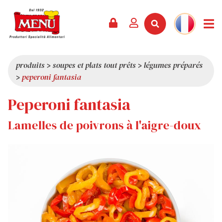
PRODUITS +
RECETTES
MAGAZINE
ÉVÈNEMENTS
NOUVEAUTÉS +
LA SOCIÉTÉ +
CONTACTS
VIDÉOS
CATALOGUE
DERNIÈRES NOUVEAUTÉS
QUI SOMMES-NOUS
produits
>
soupes et plats tout prêts
>
légumes préparés
>
peperoni fantasia
SERVICES
PRIX
QUALITÉ
Peperoni fantasia
REVUE DE PRESSE
VALEURS
CURIOSITÉS
Lamelles de poivrons à l'aigre-doux
SHOWROOM
TRAVAILLEZ AVEC NOUS