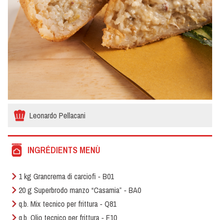
Leonardo Pellacani
INGRÉDIENTS MENÙ
1 kg Grancrema di carciofi - B01
20 g Superbrodo manzo “Casamia” - BA0
q.b. Mix tecnico per frittura - Q81
q.b. Olio tecnico per frittura - E10