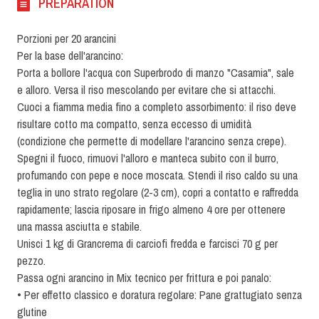
PRÉPARATION
Porzioni per 20 arancini
Per la base dell'arancino:
Porta a bollore l'acqua con Superbrodo di manzo "Casamia", sale
e alloro. Versa il riso mescolando per evitare che si attacchi.
Cuoci a fiamma media fino a completo assorbimento: il riso deve
risultare cotto ma compatto, senza eccesso di umidità
(condizione che permette di modellare l'arancino senza crepe).
Spegni il fuoco, rimuovi l'alloro e manteca subito con il burro,
profumando con pepe e noce moscata.
Stendi il riso caldo su una
teglia in uno strato regolare (2-3 cm), copri a contatto e raffredda
rapidamente; lascia riposare in frigo almeno 4 ore per ottenere
una massa asciutta e stabile.
Unisci 1 kg di Grancrema di carciofi fredda e farcisci 70 g per
pezzo.
Passa ogni arancino in Mix tecnico per frittura e poi panalo:
• Per effetto classico e doratura regolare: Pane grattugiato senza
glutine