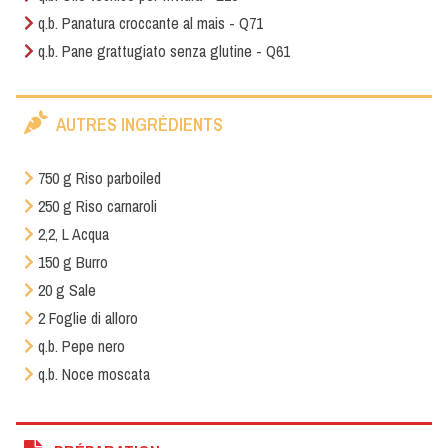
q.b. Panatura croccante al mais - Q71
q.b. Pane grattugiato senza glutine - Q61
AUTRES INGRÉDIENTS
750 g Riso parboiled
250 g Riso carnaroli
2,2, L Acqua
150 g Burro
20 g Sale
2 Foglie di alloro
q.b. Pepe nero
q.b. Noce moscata