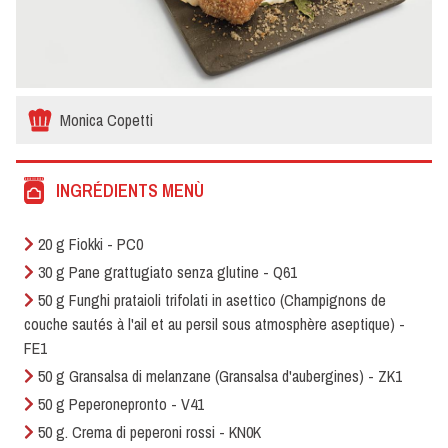
Monica Copetti
INGRÉDIENTS MENÙ
20 g Fiokki - PC0
30 g Pane grattugiato senza glutine - Q61
50 g Funghi prataioli trifolati in asettico (Champignons de
couche sautés à l'ail et au persil sous atmosphère aseptique) -
FE1
50 g Gransalsa di melanzane (Gransalsa d'aubergines) - ZK1
50 g Peperonepronto - V41
50 g. Crema di peperoni rossi - KN0K