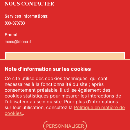
NOUS CONTACTER
Services informations:
800-070783
E-mail:
menu@menu.it
NEWSLETTER MENÙ
Note d'information sur les cookies
Ce site utilise des cookies techniques, qui sont
nécessaires à la fonctionnalité du site ; après
consentement préalable, il utilise également des
Oui, je souhaite recevoir la newsletter de Menù
*
cookies statistiques pour mesurer les interactions de
l'utilisateur au sein du site. Pour plus d'informations
sur leur utilisation, consultez la
Politique en matière de
INSCRIVEZ-VOUS
cookies.
.
PERSONNALISER