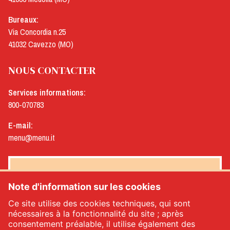
Bureaux:
Via Concordia n.25
41032 Cavezzo (MO)
NOUS CONTACTER
Services informations:
800-070783
E-mail:
menu@menu.it
NEWSLETTER MENÙ
Note d'information sur les cookies
Ce site utilise des cookies techniques, qui sont
nécessaires à la fonctionnalité du site ; après
consentement préalable, il utilise également des
Oui, je souhaite recevoir la newsletter de Menù
*