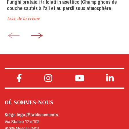
Funghi prataioli trifolati in asettico (Champignons de
couche sautés à l'ail et au persil sous atmosphère
aseptique)
Avec de la crème
OÙ SOMMES-NOUS
Siège légal/Établissements:
Via Statale 12 n.102
41036 Medolla (MO)