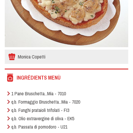
Monica Copetti
INGRÉDIENTS MENÙ
1 Pane Bruschetta...Mia - 7010
q.b. Formaggio Bruschetta...Mia - 7020
q.b. Funghi prataioli trifolati - FI3
q.b. Olio extravergine di oliva - EK5
q.b. Passata di pomodoro - U21