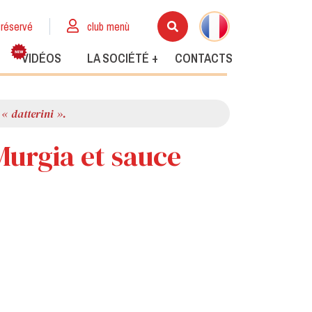
réservé
club menù
VIDÉOS
LA SOCIÉTÉ +
CONTACTS
 « datterini ».
 Murgia et sauce