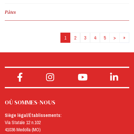
Pâtes
1
2
3
4
5
>
»
OÙ SOMMES-NOUS
Siège légal/Établissements:
Via Statale 12 n.102
41036 Medolla (MO)