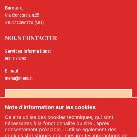
Bureaux:
Via Concordia n.25
41032 Cavezzo (MO)
NOUS CONTACTER
Services informations:
800-070783
E-mail:
menu@menu.it
NEWSLETTER MENÙ
Note d'information sur les cookies
Ce site utilise des cookies techniques, qui sont
nécessaires à la fonctionnalité du site ; après
consentement préalable, il utilise également des
Oui, je souhaite recevoir la newsletter de Menù
*
cookies statistiques pour mesurer les interactions de