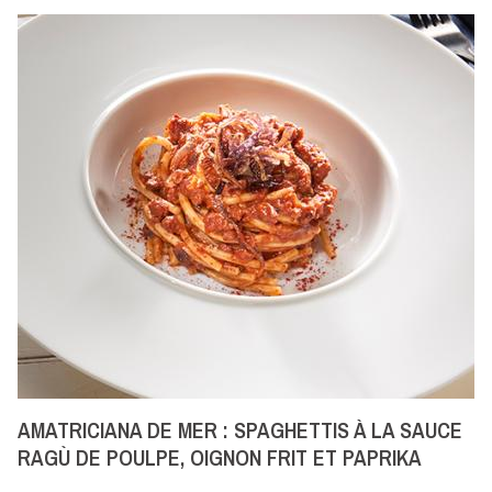
en
bouillon
Paste
al
forno
Risottos
Soupes
Pâtes
AMATRICIANA DE MER : SPAGHETTIS À LA SAUCE
RAGÙ DE POULPE, OIGNON FRIT ET PAPRIKA
FUMÉ