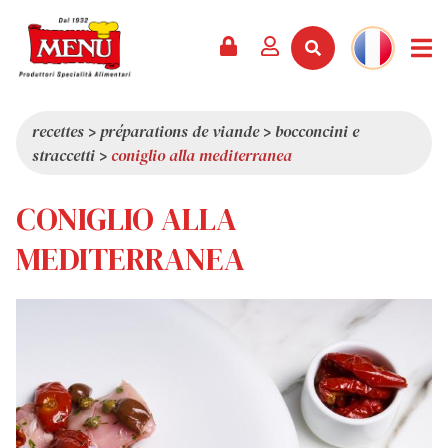
PRODUITS +
RECETTES
MAGAZINE
ÉVÈNEMENTS
NOUVEAUTÉS +
LA SOCIÉTÉ +
CONTACTS
VIDÉOS
CATALOGUE
DERNIÈRES NOUVEAUTÉS
QUI SOMMES-NOUS
recettes
>
préparations de viande
>
bocconcini e
straccetti
>
coniglio alla mediterranea
SERVICES
PRIX
QUALITÉ
REVUE DE PRESSE
VALEURS
CONIGLIO ALLA
CURIOSITÉS
MEDITERRANEA
SHOWROOM
TRAVAILLEZ AVEC NOUS