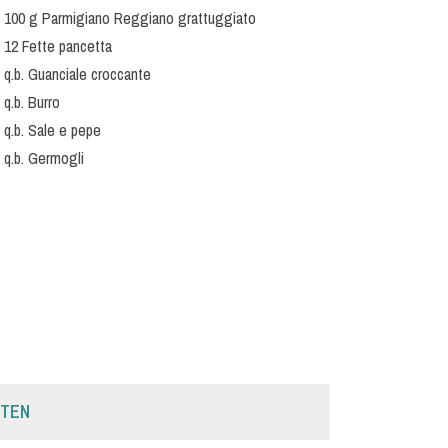
100 g Parmigiano Reggiano grattuggiato
12 Fette pancetta
q.b. Guanciale croccante
q.b. Burro
q.b. Sale e pepe
q.b. Germogli
UTEN