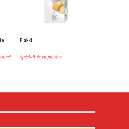
te
Fiokki
Staccante spr
antiadhésif e
aturel
Spécialités en poudre
Nappages et g