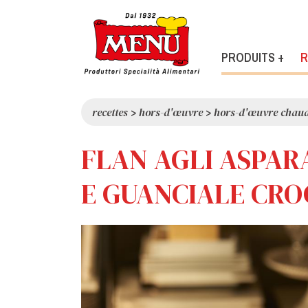
PRODUITS +
R
recettes
>
hors-d'œuvre
>
hors-d'œuvre chau
FLAN AGLI ASPA
E GUANCIALE CR