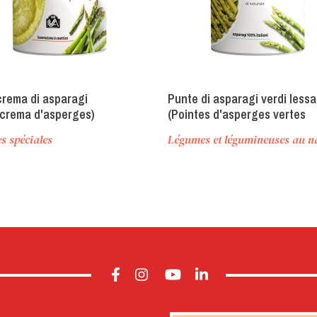
rema di asparagi
Punte di asparagi verdi lessa
crema d'asperges)
(Pointes d'asperges vertes
bouillies)
s spéciales
Légumes et légumineuses au n