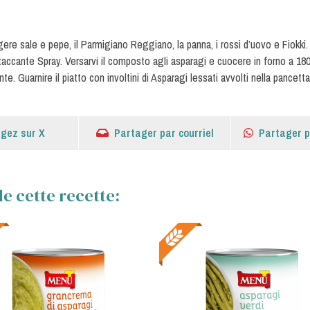
ere sale e pepe, il Parmigiano Reggiano, la panna, i rossi d’uovo e Fiokki.
taccante Spray. Versarvi il composto agli asparagi e cuocere in forno a 180
. Guarnire il piatto con involtini di Asparagi lessati avvolti nella pancett
gez sur X
Partager par courriel
Partager 
e cette recette: