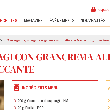
espace 
ECETTES
MAGAZINE
ÉVÈNEMENTS
NOUVEAUTÉS +
ds
>
flan agli asparagi con grancrema alla carbonara e guanciale
RAGI CON GRANCREMA A
OCCANTE
INGRÉDIENTS MENÙ
200 g Grancrema di asparagi - KM1
20 g Fiokki - PC0