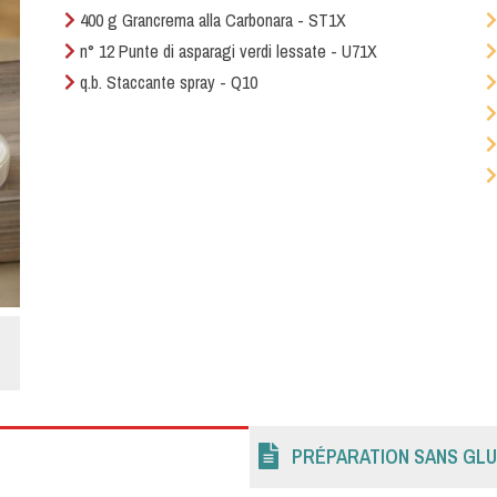
400 g Grancrema alla Carbonara - ST1X
n° 12 Punte di asparagi verdi lessate - U71X
q.b. Staccante spray - Q10
PRÉPARATION SANS GL