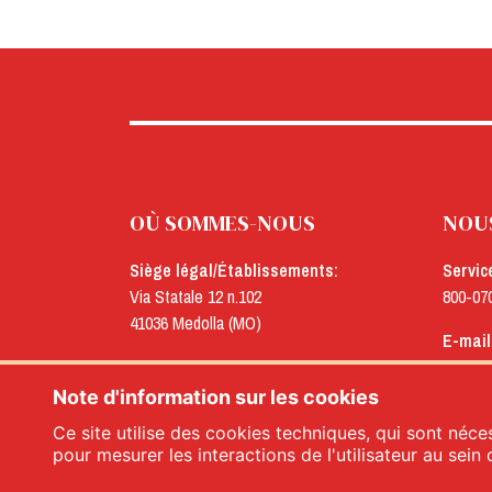
OÙ SOMMES-NOUS
NOU
Siège légal/Établissements:
Servic
Via Statale 12 n.102
800-07
41036 Medolla (MO)
E-mail
Bureaux:
menu@
Via Concordia n.25
Note d'information sur les cookies
41032 Cavezzo (MO)
Ce site utilise des cookies techniques, qui sont néces
pour mesurer les interactions de l'utilisateur au sein 