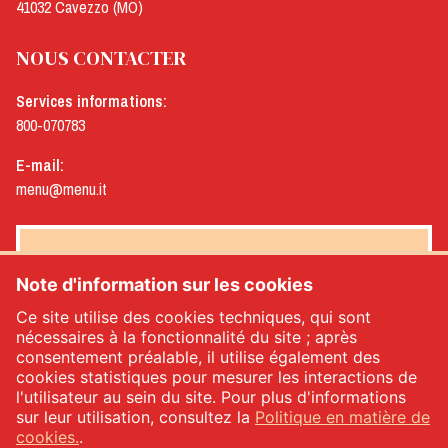
41032 Cavezzo (MO)
NOUS CONTACTER
Services informations:
800-070783
E-mail:
menu@menu.it
NEWSLETTER MENÙ
Note d'information sur les cookies
Ce site utilise des cookies techniques, qui sont
nécessaires à la fonctionnalité du site ; après
consentement préalable, il utilise également des
Oui, je souhaite recevoir la newsletter de Menù
*
cookies statistiques pour mesurer les interactions de
l'utilisateur au sein du site. Pour plus d'informations
sur leur utilisation, consultez la
Politique en matière de
INSCRIVEZ-VOUS
cookies.
.