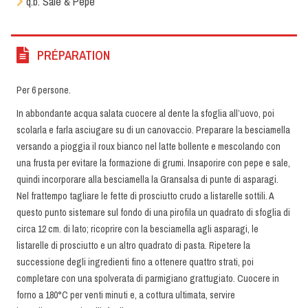
q.b. Sale & Pepe
PRÉPARATION
Per 6 persone.
In abbondante acqua salata cuocere al dente la sfoglia all’uovo, poi
scolarla e farla asciugare su di un canovaccio. Preparare la besciamella
versando a pioggia il roux bianco nel latte bollente e mescolando con
una frusta per evitare la formazione di grumi. Insaporire con pepe e sale,
quindi incorporare alla besciamella la Gransalsa di punte di asparagi.
Nel frattempo tagliare le fette di prosciutto crudo a listarelle sottili. A
questo punto sistemare sul fondo di una pirofila un quadrato di sfoglia di
circa 12 cm. di lato; ricoprire con la besciamella agli asparagi, le
listarelle di prosciutto e un altro quadrato di pasta. Ripetere la
successione degli ingredienti fino a ottenere quattro strati, poi
completare con una spolverata di parmigiano grattugiato. Cuocere in
forno a 180°C per venti minuti e, a cottura ultimata, servire