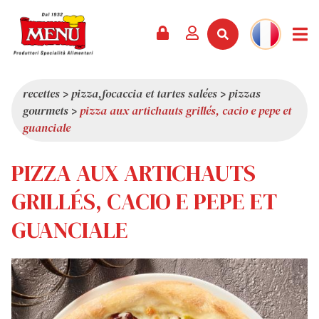
PRODUITS +
RECETTES
MAGAZINE
ÉVÈNEMENTS
NOUVEAUTÉS +
LA SOCIÉTÉ +
CONTACTS
VIDÉOS
CATALOGUE
DERNIÈRES NOUVEAUTÉS
QUI SOMMES-NOUS
recettes
>
pizza,focaccia et tartes salées
>
pizzas
gourmets
>
pizza aux artichauts grillés, cacio e pepe et
SERVICES
PRIX
QUALITÉ
guanciale
REVUE DE PRESSE
VALEURS
PIZZA AUX ARTICHAUTS
CURIOSITÉS
SHOWROOM
GRILLÉS, CACIO E PEPE ET
TRAVAILLEZ AVEC NOUS
GUANCIALE