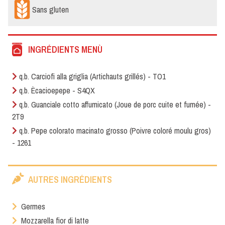
Sans gluten
INGRÉDIENTS MENÙ
q.b. Carciofi alla griglia (Artichauts grillés) - TO1
q.b. Ècacioepepe - S4QX
q.b. Guanciale cotto affumicato (Joue de porc cuite et fumée) -
2T9
q.b. Pepe colorato macinato grosso (Poivre coloré moulu gros)
- 1261
AUTRES INGRÉDIENTS
Germes
Mozzarella fior di latte