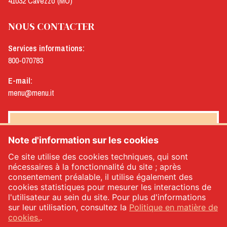
41032 Cavezzo (MO)
NOUS CONTACTER
Services informations:
800-070783
E-mail:
menu@menu.it
NEWSLETTER MENÙ
Note d'information sur les cookies
Ce site utilise des cookies techniques, qui sont
nécessaires à la fonctionnalité du site ; après
consentement préalable, il utilise également des
Oui, je souhaite recevoir la newsletter de Menù
*
cookies statistiques pour mesurer les interactions de
l'utilisateur au sein du site. Pour plus d'informations
sur leur utilisation, consultez la
Politique en matière de
INSCRIVEZ-VOUS
cookies.
.