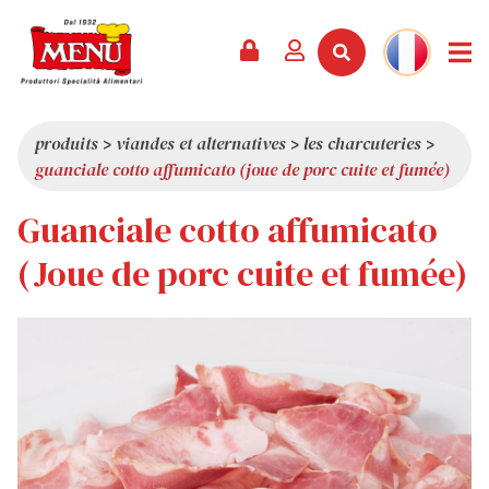
PRODUITS +
RECETTES
MAGAZINE
ÉVÈNEMENTS
NOUVEAUTÉS +
LA SOCIÉTÉ +
CONTACTS
VIDÉOS
CATALOGUE
DERNIÈRES NOUVEAUTÉS
QUI SOMMES-NOUS
produits
>
viandes et alternatives
>
les charcuteries
>
guanciale cotto affumicato (joue de porc cuite et fumée)
SERVICES
PRIX
QUALITÉ
Guanciale cotto affumicato
REVUE DE PRESSE
VALEURS
CURIOSITÉS
(Joue de porc cuite et fumée)
SHOWROOM
TRAVAILLEZ AVEC NOUS