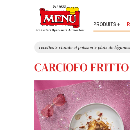
PRODUITS +
R
recettes
>
viande et poisson
>
plats de légume
CARCIOFO FRITTO 