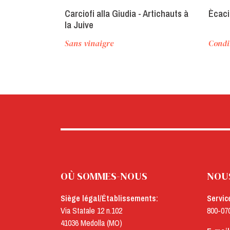
Carciofi alla Giudia - Artichauts à
Ècac
la Juive
Sans vinaigre
Condi
OÙ SOMMES-NOUS
NOU
Siège légal/Établissements:
Servic
Via Statale 12 n.102
800-07
41036 Medolla (MO)