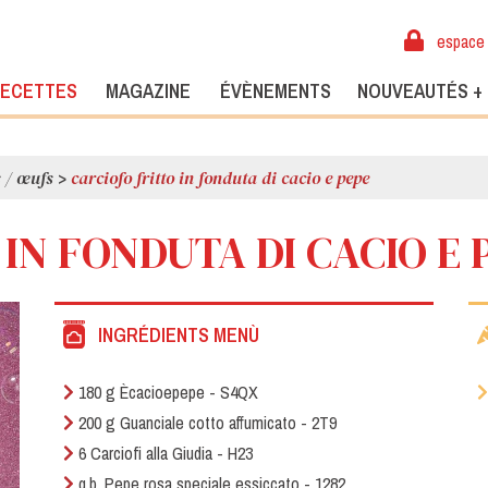
espace 
ECETTES
MAGAZINE
ÉVÈNEMENTS
NOUVEAUTÉS +
s / œufs
>
carciofo fritto in fonduta di cacio e pepe
IN FONDUTA DI CACIO E 
INGRÉDIENTS MENÙ
180 g Ècacioepepe - S4QX
200 g Guanciale cotto affumicato - 2T9
6 Carciofi alla Giudia - H23
q.b. Pepe rosa speciale essiccato - 1282