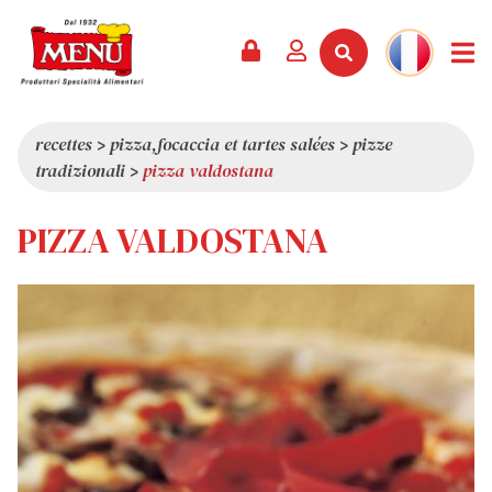
PRODUITS +
RECETTES
MAGAZINE
ÉVÈNEMENTS
NOUVEAUTÉS +
LA SOCIÉTÉ +
CONTACTS
VIDÉOS
CATALOGUE
DERNIÈRES NOUVEAUTÉS
QUI SOMMES-NOUS
recettes
>
pizza,focaccia et tartes salées
>
pizze
tradizionali
>
pizza valdostana
SERVICES
PRIX
QUALITÉ
REVUE DE PRESSE
VALEURS
PIZZA VALDOSTANA
CURIOSITÉS
SHOWROOM
TRAVAILLEZ AVEC NOUS