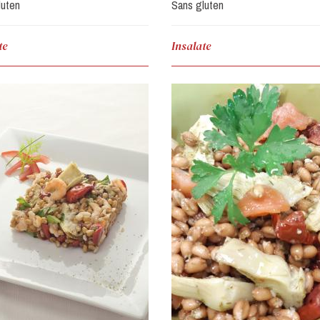
luten
Sans gluten
te
Insalate