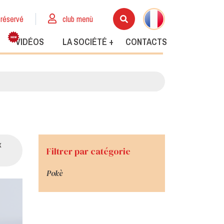
réservé
club menù
VIDÉOS
LA SOCIÉTÉ +
CONTACTS
x
Filtrer par catégorie
Pokè