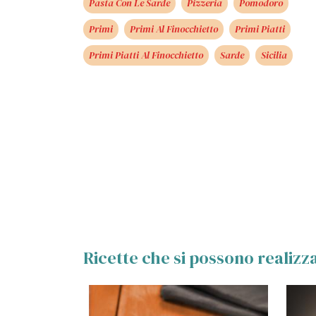
Pasta Con Le Sarde
Pizzeria
Pomodoro
Primi
Primi Al Finocchietto
Primi Piatti
Primi Piatti Al Finocchietto
Sarde
Sicilia
Ricette che si possono realiz