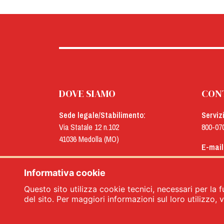
DOVE SIAMO
CON
Sede legale/Stabilimento:
Serviz
Via Statale 12 n.102
800-07
41036 Medolla (MO)
E-mail
Uffici:
menu@
Via Concordia n.25
Informativa cookie
41032 Cavezzo (MO)
Questo sito utilizza cookie tecnici, necessari per la f
del sito. Per maggiori informazioni sul loro utilizzo, vi