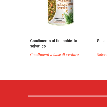
Condimento al finocchietto
Salsa
selvatico
Condimenti a base di verdura
Salse