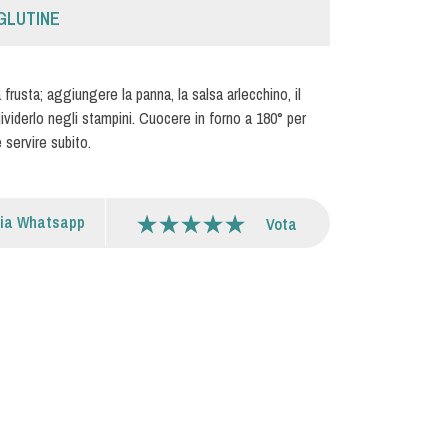
GLUTINE
 frusta; aggiungere la panna, la salsa arlecchino, il
viderlo negli stampini. Cuocere in forno a 180° per
e servire subito.
via Whatsapp
Vota