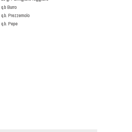
q.b Burro
q.b. Prezzemolo
q.b. Pepe