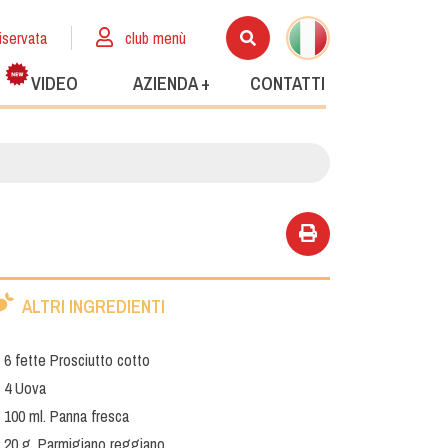
iservata
club menù
VIDEO
AZIENDA +
CONTATTI
ALTRI INGREDIENTI
6 fette Prosciutto cotto
4 Uova
100 ml. Panna fresca
20 g. Parmigiano reggiano