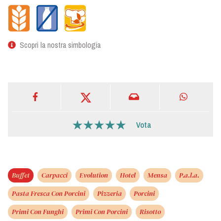
Scopri la nostra simbologia
Vota
Buffet
Carpacci
Evolution
Hotel
Mensa
P.a.l.a.
Pasta Fresca Con Porcini
Pizzeria
Porcini
Primi Con Funghi
Primi Con Porcini
Risotto