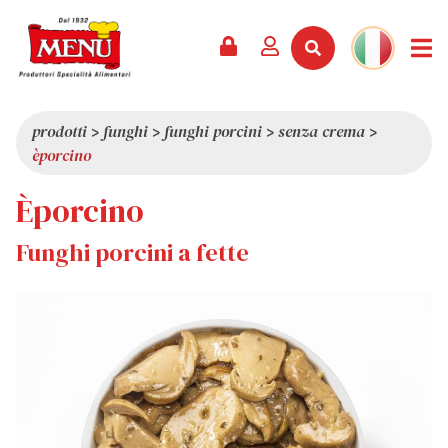
PRODOTTI +
RICETTE
RIVISTA
EVENTI
NEWS +
AZIENDA +
CONTATTI
VIDEO
CATALOGO
ULTIME NOVITÀ
CHI SIAMO
prodotti
>
funghi
>
funghi porcini
>
senza crema
>
èporcino
SERVIZI
PREMI
QUALITÀ
Èporcino
RASSEGNA STAMPA
VALORI
CURIOSITÀ
Funghi porcini a fette
SHOWROOM
LAVORA CON NOI