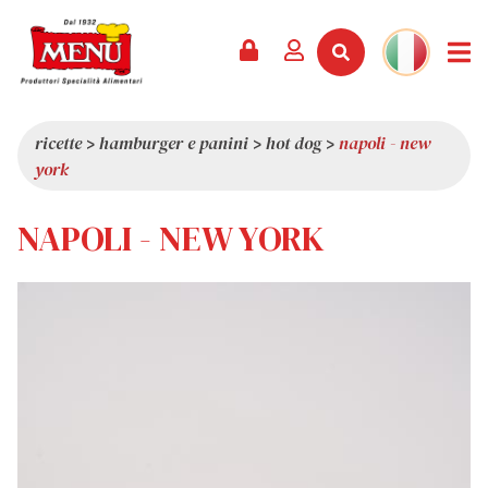
PRODOTTI +
RICETTE
RIVISTA
EVENTI
NEWS +
AZIENDA +
CONTATTI
VIDEO
CATALOGO
ULTIME NOVITÀ
CHI SIAMO
ricette
>
hamburger e panini
>
hot dog
>
napoli - new
york
SERVIZI
PREMI
QUALITÀ
RASSEGNA STAMPA
VALORI
NAPOLI - NEW YORK
CURIOSITÀ
SHOWROOM
LAVORA CON NOI