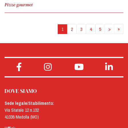
Pizze gourmet
1
2
3
4
5
>
»
DOVE SIAMO
Sede legale/Stabilimento:
Via Statale 12 n.102
41036 Medolla (MO)