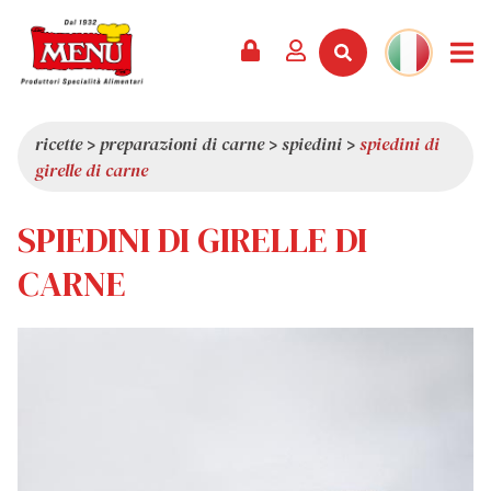
PRODOTTI +
RICETTE
RIVISTA
EVENTI
NEWS +
AZIENDA +
CONTATTI
VIDEO
CATALOGO
ULTIME NOVITÀ
CHI SIAMO
ricette
>
preparazioni di carne
>
spiedini
>
spiedini di
girelle di carne
SERVIZI
PREMI
QUALITÀ
RASSEGNA STAMPA
VALORI
SPIEDINI DI GIRELLE DI
CURIOSITÀ
CARNE
SHOWROOM
LAVORA CON NOI