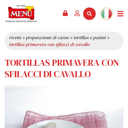
PRODOTTI +
RICETTE
RIVISTA
EVENTI
NEWS +
AZIENDA +
CONTATTI
VIDEO
CATALOGO
ULTIME NOVITÀ
CHI SIAMO
ricette
>
preparazioni di carne
>
tortillas e panini
>
tortillas primavera con sfilacci di cavallo
SERVIZI
PREMI
QUALITÀ
RASSEGNA STAMPA
VALORI
TORTILLAS PRIMAVERA CON
CURIOSITÀ
SFILACCI DI CAVALLO
SHOWROOM
LAVORA CON NOI