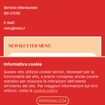
Servizio Informazioni:
800-070783
E-mail:
menu@menu.it
NEWSLETTER MENÙ
Informativa cookie
Sì, desidero ricevere la newsletter Menù
*
Questo sito utilizza cookie tecnici, necessari per la
funzionalità del sito, e previo consenso anche cookie
statistici per misurare le interazioni dell'utente
ISCRIVITI
all'interno del sito. Per maggiori informazioni sul loro
utilizzo, visita la
cookie policy
.
PERSONALIZZA
Menù srl - Dal 1932 Produttori Specialità Alimentari - PIVA: IT00333120368 - REA