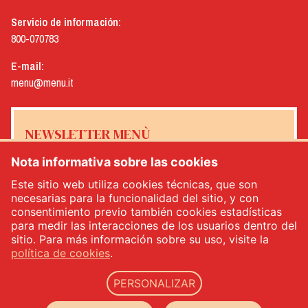
Servicio de información:
800-070783
E-mail:
menu@menu.it
NEWSLETTER MENÙ
Nota informativa sobre las cookies
Este sitio web utiliza cookies técnicas, que son
necesarias para la funcionalidad del sitio, y con
Sí, me gustaría recibir el boletín de noticias de Menù
*
consentimiento previo también cookies estadísticas
para medir las interacciones de los usuarios dentro del
sitio. Para más información sobre su uso, visite la
INSCRÍBETE
política de cookies
.
PERSONALIZAR
Menù srl - Dal 1932 Produttori Specialità Alimentari - n.° IVA: IT00333120368 - R.E.A.