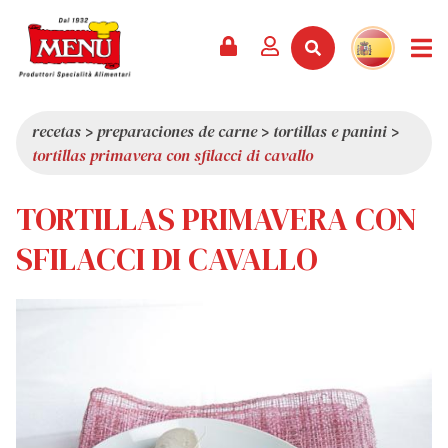
PRODUCTOS +
RECETAS
REVISTA
EVENTOS
NOTICIAS +
EMPRESA +
CONTACTO
VÍDEOS
CATÁLOGO
ÚLTIMAS NOVEDADES
QUIÉNES SOMOS
recetas
>
preparaciones de carne
>
tortillas e panini
>
tortillas primavera con sfilacci di cavallo
SERVICIOS
PREMIOS
CALIDAD
RESEÑA DE LA PRENSA
VALORES
TORTILLAS PRIMAVERA CON
CURIOSIDADES
SFILACCI DI CAVALLO
SHOWROOM
TRABAJA CON NOSOTROS