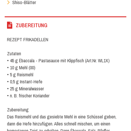
Shiso-Blätter
ZUBEREITUNG
REZEPT FRIKADELLEN
Zutaten
• 45 g Èbaccala - Pastasauce mit Klippfisch (Art.Nr. WL1X)
• 10 g Mehl (00)
• 5 g Reismehl
• 0,5 g Instant-Hefe
• 25 g Mineralwasser
• n. B. frischer Koriander
Zubereitung
Das Reismehl und das gesiebte Mehl in eine Schüssel geben,
dann die Hefe hinzufügen. Alles schnell mischen, um einen
homogenen Teig zu erhalten. Dann Èbaccala, Salz, Pfeffer