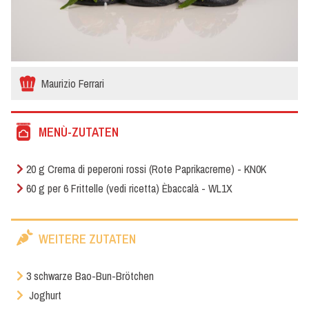
Maurizio Ferrari
MENÙ-ZUTATEN
20 g Crema di peperoni rossi (Rote Paprikacreme) - KN0K
60 g per 6 Frittelle (vedi ricetta) Èbaccalà - WL1X
WEITERE ZUTATEN
3 schwarze Bao-Bun-Brötchen
Joghurt