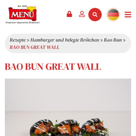
PRODUKTE +
REZEPTE
MAGAZIN
VERANSTALTUNGEN
NEWS +
FIRMA +
KONTAKT
VIDEOS
KATALOG
NEUHEITEN
ÜBER UNS
Rezepte
>
Hamburger und belegte Brötchen
>
Bao Bun
>
BAO BUN GREAT WALL
SERVICES
PRÄMIEN
QUALITÄT
PRESSESCHAU
WERTE
BAO BUN GREAT WALL
INTERESSANTES
SHOWROOM
ARBEITEN SIE MIT UNS