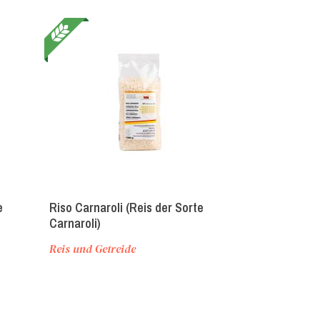
e
Riso Carnaroli (Reis der Sorte
Brodo senza 
Carnaroli)
ohne Glutama
Reis und Getreide
Brühen