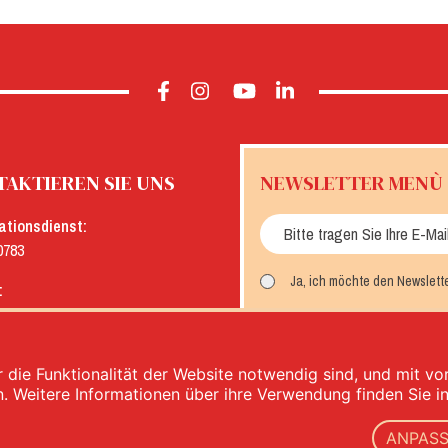
AKTIEREN SIE UNS
NEWSLETTER MENÙ
ationsdienst:
0783
Ja, ich möchte den Newslett
:
menu.it
MELDEN SIE SICH AN
 die Funktionalität der Website notwendig sind, und mit v
n. Weitere Informationen über ihre Verwendung finden Sie i
ANPAS
imentari - Ust.Ident.Nr.: IT00333120368 - VWV 00333120368 - Gesellschaftskapital 1.000.000,00 -
p