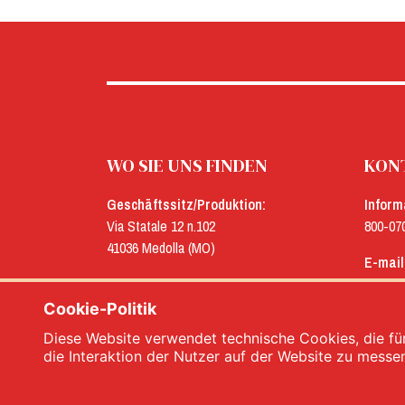
WO SIE UNS FINDEN
KONT
Geschäftssitz/Produktion:
Inform
Via Statale 12 n.102
800-07
41036 Medolla (MO)
E-mail
Verwaltung:
menu@
Via Concordia n.25
Cookie-Politik
41032 Cavezzo (MO)
Diese Website verwendet technische Cookies, die für
die Interaktion der Nutzer auf der Website zu messe
Menù srl - Dal 1932 Produttori Specialità Al