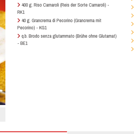
400 g. Riso Carnaroli (Reis der Sorte Carnaroli) -
RK1
40 g. Grancrema di Pecorino (Grancrema mit
Pecorino) - KG1
q.b. Brodo senza glutammato (Brühe ohne Glutamat)
- BE1