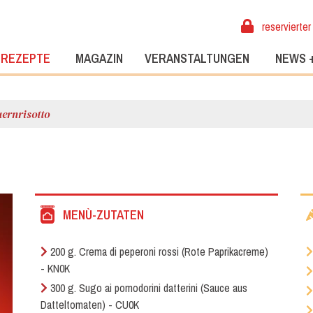
reservierter
REZEPTE
MAGAZIN
VERANSTALTUNGEN
NEWS 
ernrisotto
MENÙ-ZUTATEN
200 g. Crema di peperoni rossi (Rote Paprikacreme)
- KN0K
300 g. Sugo ai pomodorini datterini (Sauce aus
Datteltomaten) - CU0K