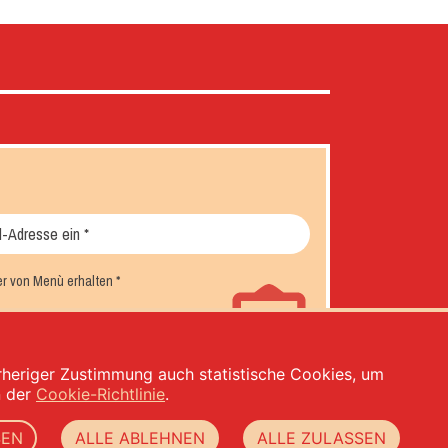
er von Menù erhalten
*
orheriger Zustimmung auch statistische Cookies, um
n der
Cookie-Richtlinie
.
SEN
ALLE ABLEHNEN
ALLE ZULASSEN
rivacy
-
cookie policy
-
web agency Datacode