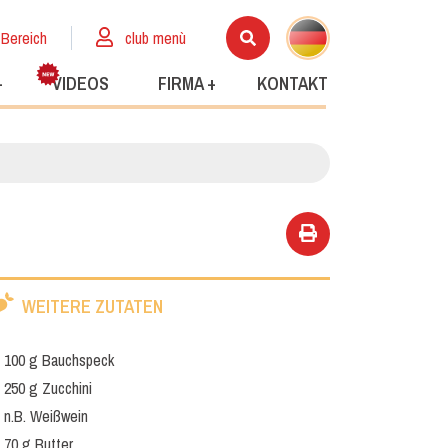
 Bereich
club menù
+
VIDEOS
FIRMA +
KONTAKT
WEITERE ZUTATEN
100 g Bauchspeck
250 g Zucchini
n.B. Weißwein
70 g Butter