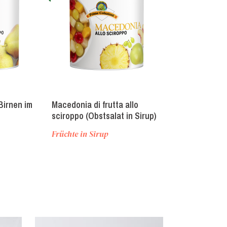
Birnen im
Macedonia di frutta allo
Macedonia Tro
sciroppo (Obstsalat in Sirup)
sciroppo (Tro
Obstsalat im 
Früchte in Sirup
Früchte in Sir