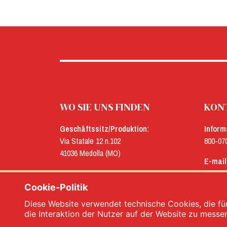
WO SIE UNS FINDEN
KONT
Geschäftssitz/Produktion:
Inform
Via Statale 12 n.102
800-07
41036 Medolla (MO)
E-mail
Verwaltung:
menu@
Via Concordia n.25
Cookie-Politik
41032 Cavezzo (MO)
Diese Website verwendet technische Cookies, die für
die Interaktion der Nutzer auf der Website zu messe