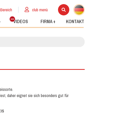
 Bereich
club menù
+
VIDEOS
FIRMA +
KONTAKT
eissorte.
fest, daher eignet sie sich besonders gut für
EIS