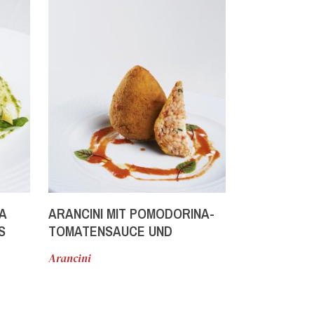
A
ARANCINI MIT POMODORINA-
ARANCINO 
S
TOMATENSAUCE UND
UND SCAMO
BÜFFELMILCH-MOZZARELLA
Arancini
Warme Vorspe